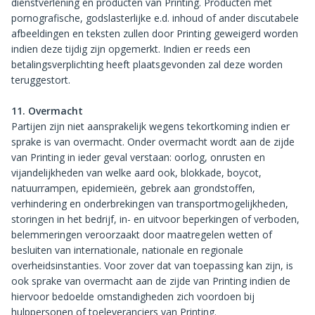
dienstverlening en producten van Printing. Producten met
pornografische, godslasterlijke e.d. inhoud of ander discutabele
afbeeldingen en teksten zullen door Printing geweigerd worden
indien deze tijdig zijn opgemerkt. Indien er reeds een
betalingsverplichting heeft plaatsgevonden zal deze worden
teruggestort.
11. Overmacht
Partijen zijn niet aansprakelijk wegens tekortkoming indien er
sprake is van overmacht. Onder overmacht wordt aan de zijde
van Printing in ieder geval verstaan: oorlog, onrusten en
vijandelijkheden van welke aard ook, blokkade, boycot,
natuurrampen, epidemieën, gebrek aan grondstoffen,
verhindering en onderbrekingen van transportmogelijkheden,
storingen in het bedrijf, in- en uitvoor beperkingen of verboden,
belemmeringen veroorzaakt door maatregelen wetten of
besluiten van internationale, nationale en regionale
overheidsinstanties. Voor zover dat van toepassing kan zijn, is
ook sprake van overmacht aan de zijde van Printing indien de
hiervoor bedoelde omstandigheden zich voordoen bij
hulppersonen of toeleveranciers van Printing.