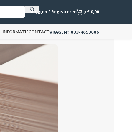
Als de resultaten voor automatisch aanvullen beschikb
Inloggen / Registreren
€
0,00
0
INFORMATIE
CONTACT
VRAGEN? 033-4653006