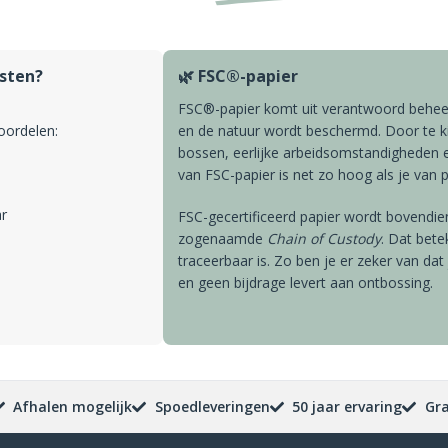
isten?
🌿 FSC®-papier
FSC®-papier komt uit verantwoord behe
voordelen:
en de natuur wordt beschermd. Door te k
bossen, eerlijke arbeidsomstandigheden en
van FSC-papier is net zo hoog als je van
ar
FSC-gecertificeerd papier wordt bovendien
zogenaamde
Chain of Custody
. Dat bete
traceerbaar is. Zo ben je er zeker van d
en geen bijdrage levert aan ontbossing.
Afhalen mogelijk
Spoedleveringen
50 jaar ervaring
Gra