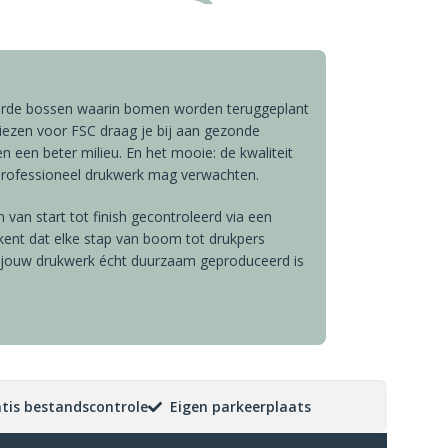
erde bossen waarin bomen worden teruggeplant
iezen voor FSC draag je bij aan gezonde
 een beter milieu. En het mooie: de kwaliteit
 professioneel drukwerk mag verwachten.
 van start tot finish gecontroleerd via een
kent dat elke stap van boom tot drukpers
at jouw drukwerk écht duurzaam geproduceerd is
tis bestandscontrole
Eigen parkeerplaats