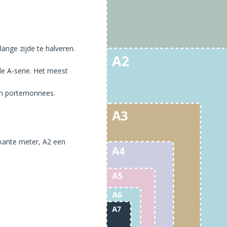
ange zijde te halveren.
 de A-serie. Het meest
 in portemonnees.
rkante meter, A2 een