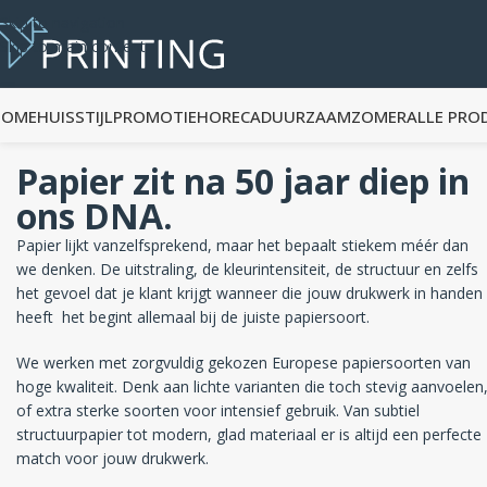
Skip to navigation
Skip to main content
HOME
HUISSTIJL
PROMOTIE
HORECA
DUURZAAM
ZOMER
ALLE PRO
Papier zit na 50 jaar diep in
ons DNA.
Papier lijkt vanzelfsprekend, maar het bepaalt stiekem méér dan
we denken. De uitstraling, de kleurintensiteit, de structuur en zelfs
het gevoel dat je klant krijgt wanneer die jouw drukwerk in handen
heeft het begint allemaal bij de juiste papiersoort.
We werken met zorgvuldig gekozen Europese papiersoorten van
hoge kwaliteit. Denk aan lichte varianten die toch stevig aanvoelen
of extra sterke soorten voor intensief gebruik. Van subtiel
structuurpapier tot modern, glad materiaal er is altijd een perfecte
match voor jouw drukwerk.