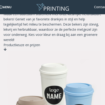
Skip to navigation
Bekers herbruikbaar gekleurd
Conta
MENU
Skip to main content
Maak een duurzaam statement met onze kleurrijke herbruikbare
bekers! Geniet van je favoriete drankjes in stijl en help
tegelijkertijd het milieu te beschermen. Deze bekers zijn stevig,
lekvrij en herbruikbaar, waardoor ze de perfecte metgezel zijn
voor onderweg. Kies voor kleur en draag bij aan een groenere
wereld!
Productkeuze en prijzen