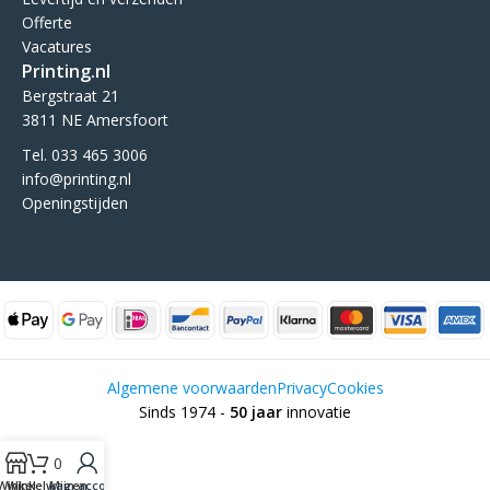
Offerte
Vacatures
Printing.nl
Bergstraat 21
3811 NE Amersfoort
Tel. 033 465 3006
info@printing.nl
Openingstijden
Algemene voorwaarden
Privacy
Cookies
Sinds 1974 -
50 jaar
innovatie
Als de resultaten voor automatisch aanvullen beschikbaar zijn, ge
0
Winkel
Winkelwagen
Mijn account