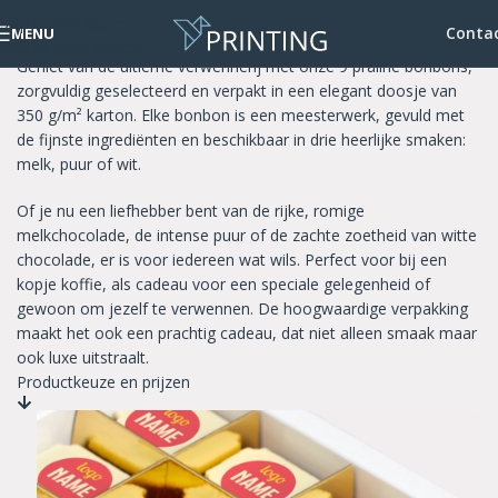
Skip to navigation
Bonbons
Conta
MENU
Skip to main content
Geniet van de ultieme verwennerij met onze 9 praline bonbons,
zorgvuldig geselecteerd en verpakt in een elegant doosje van
350 g/m² karton. Elke bonbon is een meesterwerk, gevuld met
de fijnste ingrediënten en beschikbaar in drie heerlijke smaken:
melk, puur of wit.
Of je nu een liefhebber bent van de rijke, romige
melkchocolade, de intense puur of de zachte zoetheid van witte
chocolade, er is voor iedereen wat wils. Perfect voor bij een
kopje koffie, als cadeau voor een speciale gelegenheid of
gewoon om jezelf te verwennen. De hoogwaardige verpakking
maakt het ook een prachtig cadeau, dat niet alleen smaak maar
ook luxe uitstraalt.
Productkeuze en prijzen