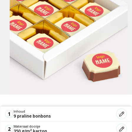
Inhoud
1
9 praline bonbons
Materiaal doosje
2
350 g/m² karton