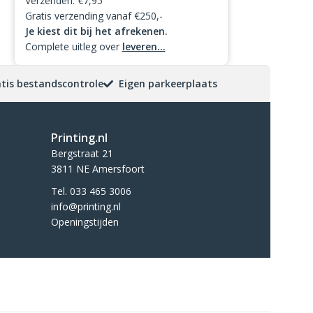
Verzenden: €7,95
Gratis verzending vanaf €250,-
Je kiest dit bij het afrekenen.
Complete uitleg over
leveren...
tis bestandscontrole
Eigen parkeerplaats
Printing.nl
Bergstraat 21
3811 NE Amersfoort
Tel. 033 465 3006
info@printing.nl
Openingstijden