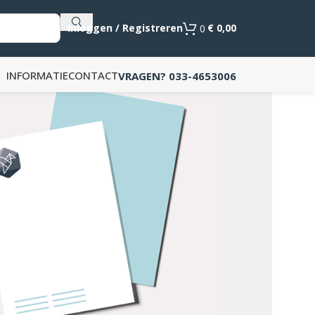
Als de resultaten voor automatisch aanvullen beschikb
Inloggen / Registreren
€
0,00
0
INFORMATIE
CONTACT
VRAGEN? 033-4653006