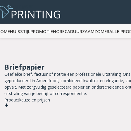
Skip to navigation
Skip to main content
HOME
HUISSTIJL
PROMOTIE
HORECA
DUURZAAM
ZOMER
ALLE PRO
Briefpapier
Geef elke brief, factuur of notitie een professionele uitstraling. Ons
geproduceerd in Amersfoort, combineert kwaliteit en elegantie, z
opvalt. Met zorgvuldig geselecteerd papier en onderscheidende on
uitstraling van je bedrijf of correspondentie.
Productkeuze en prijzen