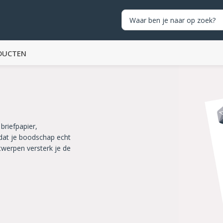
DUCTEN
 briefpapier,
odat je boodschap echt
twerpen versterk je de