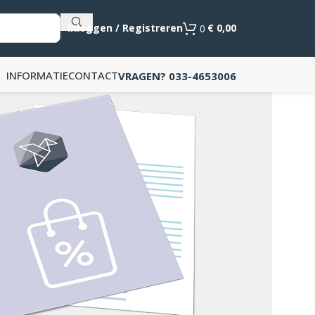
Als de resultaten voor automatisch aanvullen beschikb
Inloggen / Registreren
€
0,00
0
INFORMATIE
CONTACT
VRAGEN? 033-4653006