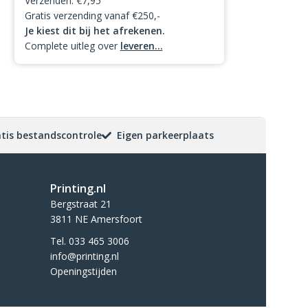
Verzenden: €7,95
Gratis verzending vanaf €250,-
Je kiest dit bij het afrekenen.
Complete uitleg over
leveren...
tis bestandscontrole
Eigen parkeerplaats
Printing.nl
Bergstraat 21
3811 NE Amersfoort
Tel. 033 465 3006
info@printing.nl
Openingstijden