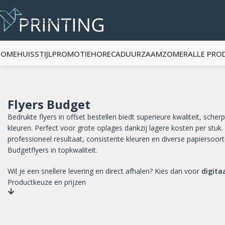
Skip to navigation
Skip to main content
HOME
HUISSTIJL
PROMOTIE
HORECA
DUURZAAM
ZOMER
ALLE PRO
Flyers Budget
Bedrukte flyers in offset bestellen biedt superieure kwaliteit, scher
kleuren. Perfect voor grote oplages dankzij lagere kosten per stuk.
professioneel resultaat, consistente kleuren en diverse papiersoort
Budgetflyers in topkwaliteit.
Wil je een snellere levering en direct afhalen? Kies dan voor
digita
Productkeuze en prijzen