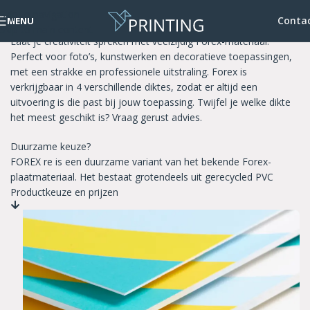
Skip to navigation
Forex®
Conta
MENU
Skip to main content
Laat je creativiteit spreken met veelzijdig Forex-materiaal.
Perfect voor foto’s, kunstwerken en decoratieve toepassingen,
met een strakke en professionele uitstraling. Forex is
verkrijgbaar in 4 verschillende diktes, zodat er altijd een
uitvoering is die past bij jouw toepassing. Twijfel je welke dikte
het meest geschikt is? Vraag gerust advies.
Duurzame keuze?
FOREX re is een duurzame variant van het bekende Forex-
plaatmateriaal. Het bestaat grotendeels uit gerecycled PVC
Productkeuze en prijzen