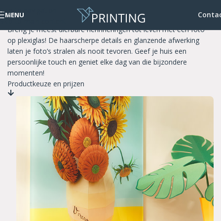
Skip to navigation
Foto op plexiglas
Conta
MENU
Skip to main content
Breng je meest dierbare herinneringen tot leven met een foto
op plexiglas! De haarscherpe details en glanzende afwerking
laten je foto’s stralen als nooit tevoren. Geef je huis een
persoonlijke touch en geniet elke dag van die bijzondere
momenten!
Productkeuze en prijzen