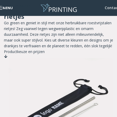
Skip to navigation
Herbruikbare roestvrijstalen
Conta
MENU
Skip to main content
rietjes
Go green en geniet in stijl met onze herbruikbare roestvrijstalen
rietjes! Zeg vaarwel tegen wegwerpplastic en omarm
duurzaamheid. Deze rietjes zijn niet alleen milieuvriendelijk,
maar ook super stijlvol. Kies uit diverse kleuren en designs om je
drankjes te verfraaien en de planeet te redden, één slok tegelijk!
Productkeuze en prijzen