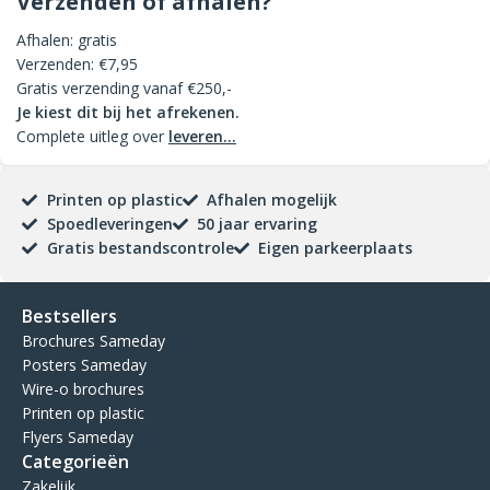
Verzenden of afhalen?
Afhalen: gratis
Verzenden: €7,95
Gratis verzending vanaf €250,-
Je kiest dit bij het afrekenen.
Complete uitleg over
leveren...
Printen op plastic
Afhalen mogelijk
Spoedleveringen
50 jaar ervaring
Gratis bestandscontrole
Eigen parkeerplaats
Bestsellers
Brochures Sameday
Posters Sameday
Wire-o brochures
Printen op plastic
Flyers Sameday
Categorieën
Zakelijk