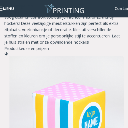
Skip to navigation
Hockers
Conta
MENU
Skip to main content
Voeg kleur en comfort toe aan je interieur met onze trendy
hockers! Deze veelzijdige meubelstukken zijn perfect als extra
zitplaats, voetenbankje of decoratie. Kies uit verschillende
stoffen en kleuren om je persoonlijke stijl te accentueren. Laat
je huis stralen met onze opwindende hockers!
Productkeuze en prijzen