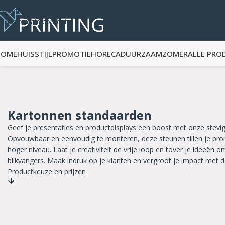
Skip to navigation
Skip to main content
HOME
HUISSTIJL
PROMOTIE
HORECA
DUURZAAM
ZOMER
ALLE PRO
Kartonnen standaarden
Geef je presentaties en productdisplays een boost met onze stevi
Opvouwbaar en eenvoudig te monteren, deze steunen tillen je pro
hoger niveau. Laat je creativiteit de vrije loop en tover je ideeën
blikvangers. Maak indruk op je klanten en vergroot je impact met d
Productkeuze en prijzen