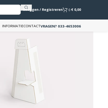
Als de resultaten voor automatisch aanvullen beschikb
Inloggen / Registreren
€
0,00
0
INFORMATIE
CONTACT
VRAGEN? 033-4653006