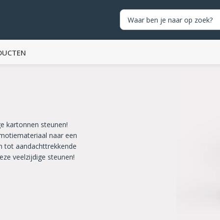
DUCTEN
ge kartonnen steunen!
motiemateriaal naar een
 om tot aandachttrekkende
eze veelzijdige steunen!