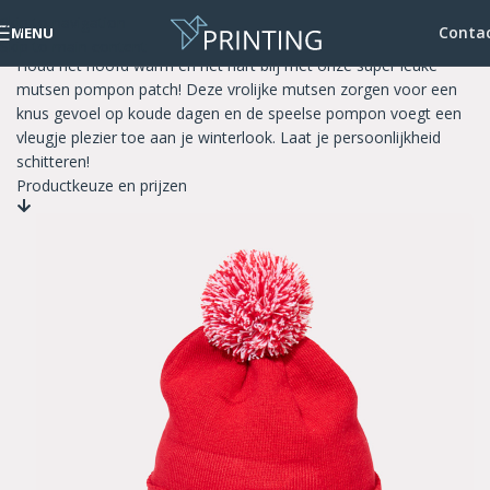
Skip to navigation
Mutsen pompon patch
Conta
MENU
Skip to main content
Houd het hoofd warm en het hart blij met onze super leuke
mutsen pompon patch! Deze vrolijke mutsen zorgen voor een
knus gevoel op koude dagen en de speelse pompon voegt een
vleugje plezier toe aan je winterlook. Laat je persoonlijkheid
schitteren!
Productkeuze en prijzen