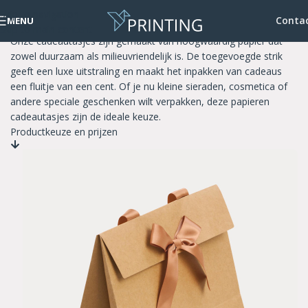
Skip to navigation
Papieren cadeautasjes met strik
Conta
MENU
Skip to main content
Onze cadeautasjes zijn gemaakt van hoogwaardig papier dat
zowel duurzaam als milieuvriendelijk is. De toegevoegde strik
geeft een luxe uitstraling en maakt het inpakken van cadeaus
een fluitje van een cent. Of je nu kleine sieraden, cosmetica of
andere speciale geschenken wilt verpakken, deze papieren
cadeautasjes zijn de ideale keuze.
Productkeuze en prijzen