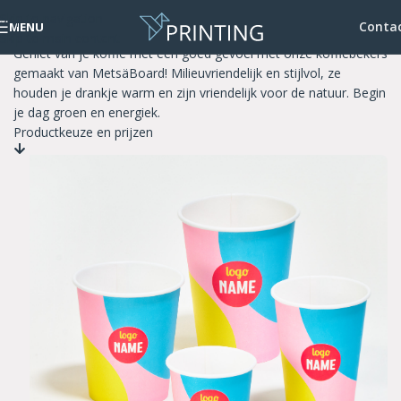
Skip to navigation
Papieren koffiebekers
Conta
MENU
Skip to main content
Geniet van je koffie met een goed gevoel met onze koffiebekers
gemaakt van MetsäBoard! Milieuvriendelijk en stijlvol, ze
houden je drankje warm en zijn vriendelijk voor de natuur. Begin
je dag groen en energiek.
Productkeuze en prijzen