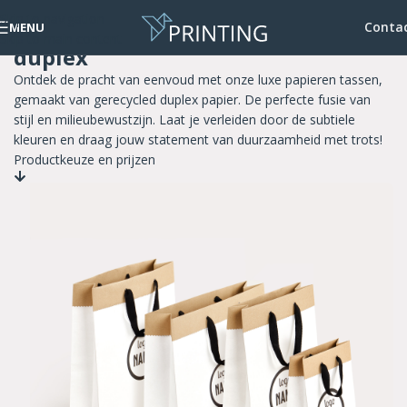
Skip to navigation
Papieren tassen luxe – gerecycled
Conta
MENU
Skip to main content
duplex
Ontdek de pracht van eenvoud met onze luxe papieren tassen,
gemaakt van gerecycled duplex papier. De perfecte fusie van
stijl en milieubewustzijn. Laat je verleiden door de subtiele
kleuren en draag jouw statement van duurzaamheid met trots!
Productkeuze en prijzen