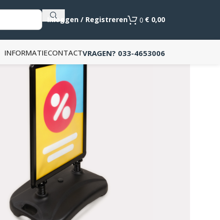
Als de resultaten voor automatisch aanvullen beschikb
Inloggen / Registreren
€
0,00
0
INFORMATIE
CONTACT
VRAGEN? 033-4653006