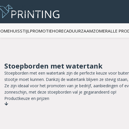
Skip to navigation
Skip to main content
HOME
HUISSTIJL
PROMOTIE
HORECA
DUURZAAM
ZOMER
ALLE PRO
Stoepborden met watertank
Stoepborden met een watertank zijn de perfecte keuze voor buite
stootje moet kunnen. Dankzij de watertank blijven ze stevig staan, 
Ze zijn ideaal voor het promoten van je bedrijf, aanbiedingen of 
zonneschijn, met deze stoepborden val je gegarandeerd op!
Productkeuze en prijzen