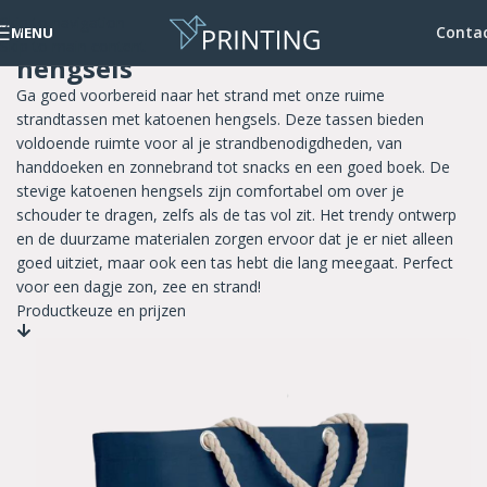
Skip to navigation
Strandtassen met katoenen
Conta
MENU
Skip to main content
hengsels
Ga goed voorbereid naar het strand met onze ruime
strandtassen met katoenen hengsels. Deze tassen bieden
voldoende ruimte voor al je strandbenodigdheden, van
handdoeken en zonnebrand tot snacks en een goed boek. De
stevige katoenen hengsels zijn comfortabel om over je
schouder te dragen, zelfs als de tas vol zit. Het trendy ontwerp
en de duurzame materialen zorgen ervoor dat je er niet alleen
goed uitziet, maar ook een tas hebt die lang meegaat. Perfect
voor een dagje zon, zee en strand!
Productkeuze en prijzen