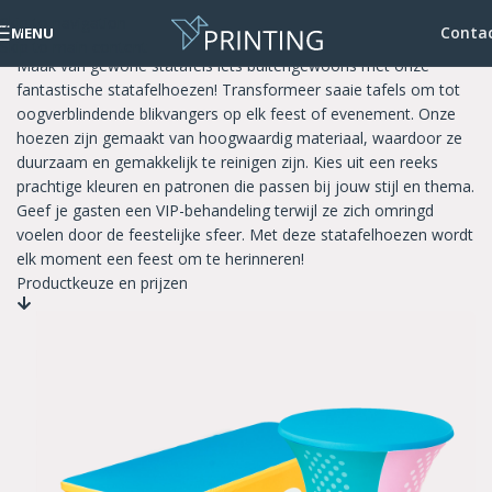
Skip to navigation
Tafelhoezen
Conta
MENU
Skip to main content
Maak van gewone statafels iets buitengewoons met onze
fantastische statafelhoezen! Transformeer saaie tafels om tot
oogverblindende blikvangers op elk feest of evenement. Onze
hoezen zijn gemaakt van hoogwaardig materiaal, waardoor ze
duurzaam en gemakkelijk te reinigen zijn. Kies uit een reeks
prachtige kleuren en patronen die passen bij jouw stijl en thema.
Geef je gasten een VIP-behandeling terwijl ze zich omringd
voelen door de feestelijke sfeer. Met deze statafelhoezen wordt
elk moment een feest om te herinneren!
Productkeuze en prijzen