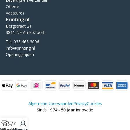
Levertijd en verzenden
Offerte
Vacatures
Printing.nl
Bergstraat 21
3811 NE Amersfoort
Tel. 033 465 3006
info@printing.nl
Openingstijden
Algemene voorwaarden
Privacy
Cookies
Sinds 1974 -
50 jaar
innovatie
Als de resultaten voor automatisch aanvullen beschikbaar zijn, ge
0
Winkel
Winkelwagen
Mijn account