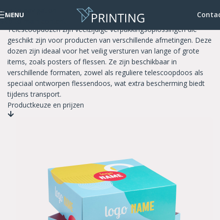
Skip to navigation
Telescoopdozen
Conta
MENU
Skip to main content
Telescoopdozen zijn veelzijdige verpakkingsoplossingen die
geschikt zijn voor producten van verschillende afmetingen. Deze
dozen zijn ideaal voor het veilig versturen van lange of grote
items, zoals posters of flessen. Ze zijn beschikbaar in
verschillende formaten, zowel als reguliere telescoopdoos als
speciaal ontworpen flessendoos, wat extra bescherming biedt
tijdens transport.
Productkeuze en prijzen