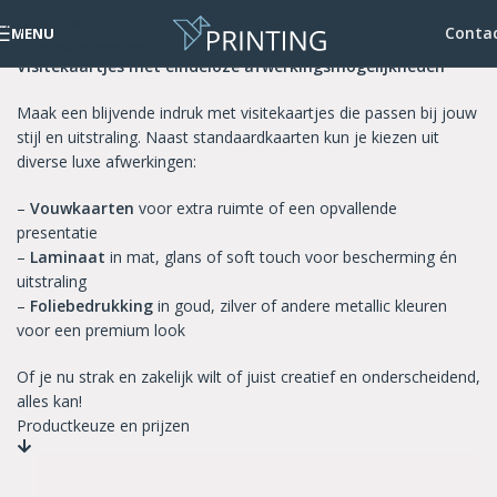
Skip to navigation
Visitekaartjes Deluxe
Conta
MENU
Skip to main content
Visitekaartjes met eindeloze afwerkingsmogelijkheden
Maak een blijvende indruk met visitekaartjes die passen bij jouw
stijl en uitstraling. Naast standaardkaarten kun je kiezen uit
diverse luxe afwerkingen:
–
Vouwkaarten
voor extra ruimte of een opvallende
presentatie
–
Laminaat
in mat, glans of soft touch voor bescherming én
uitstraling
–
Foliebedrukking
in goud, zilver of andere metallic kleuren
voor een premium look
Of je nu strak en zakelijk wilt of juist creatief en onderscheidend,
alles kan!
Productkeuze en prijzen