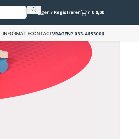
Als de resultaten voor automatisch aanvullen beschikb
Inloggen / Registreren
€
0,00
0
INFORMATIE
CONTACT
VRAGEN? 033-4653006