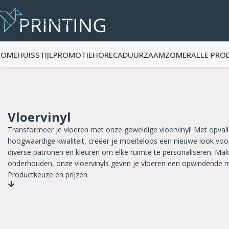
Skip to navigation
Skip to main content
HOME
HUISSTIJL
PROMOTIE
HORECA
DUURZAAM
ZOMER
ALLE PRO
Vloervinyl
Transformeer je vloeren met onze geweldige vloervinyl! Met opval
hoogwaardige kwaliteit, creëer je moeiteloos een nieuwe look voor j
diverse patronen en kleuren om elke ruimte te personaliseren. Makke
onderhouden, onze vloervinyls geven je vloeren een opwindende 
Productkeuze en prijzen