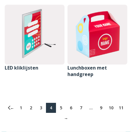
LED kliklijsten
Lunchboxen met
handgreep
SAMENSTELLEN
SAMENSTELLEN
←
1
2
3
4
5
6
7
…
9
10
11
→